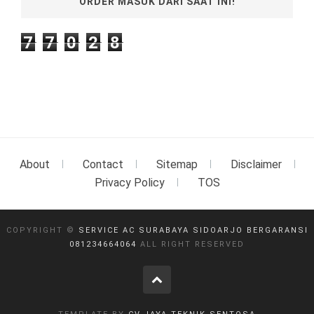
ORDER MASUK DARI SAAT INI!
7
7
0
2
8
About
Contact
Sitemap
Disclaimer
Privacy Policy
TOS
COPYRIGHT ©
SERVICE AC SURABAYA SIDOARJO BERGARANSI
081234664064
ALL RIGHT RESERVED