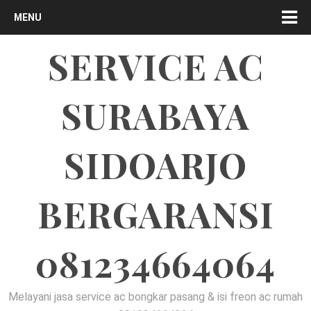
MENU
SERVICE AC
SURABAYA
SIDOARJO
BERGARANSI
081234664064
Melayani jasa service ac bongkar pasang & isi freon ac rumah