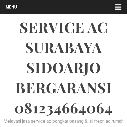
MENU
SERVICE AC
SURABAYA
SIDOARJO
BERGARANSI
081234664064
Melayani jasa service ac bongkar pasang & isi freon ac rumah