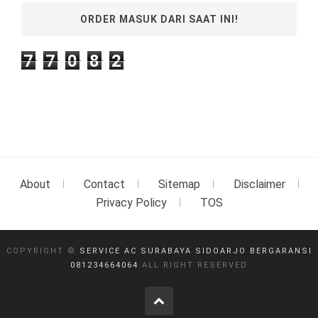
ORDER MASUK DARI SAAT INI!
7
7
0
8
2
About
Contact
Sitemap
Disclaimer
Privacy Policy
TOS
COPYRIGHT ©
SERVICE AC SURABAYA SIDOARJO BERGARANSI
081234664064
ALL RIGHT RESERVED