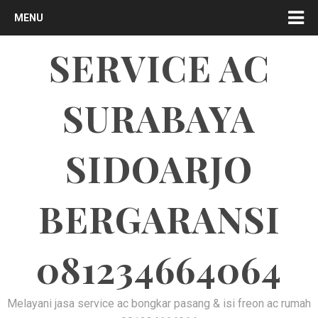
MENU
SERVICE AC
SURABAYA
SIDOARJO
BERGARANSI
081234664064
Melayani jasa service ac bongkar pasang & isi freon ac rumah