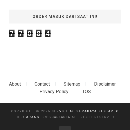
ORDER MASUK DARI SAAT INI!
7
7
0
8
4
About
Contact
Sitemap
Disclaimer
Privacy Policy
TOS
COPYRIGHT ©
2026
SERVICE AC SURABAYA SIDOARJO
BERGARANSI 081234664064
ALL RIGHT RESERVED