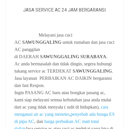
Melayani jasa cuci
AC
SAWUNGGALING
untuk rumahan dan jasa cuci
AC panggilan
di
DAERAH
SAWUNGGALING SURABAYA
.
Ac anda bermasalah dan tidak dingin, segera hubungi
tukang service ac TERDEKAT
SAWUNGGALING
.
Jasa layanan PERBAIKAN AC DAIKIN bergaransi
dan fast Respon.
Ingin PASANG AC baru atau bongkar pasang ac,
kami siap melayani semua kebutuhan jasa anda mulai
dari ac yang tidak menyala ( sulit di hidupkan),
cara
mengatasi air ac yang menetes
,
penyebab ada bunga ES
di pipa AC
, dan
harga perbaikan AC mati total
daikin
Jasa service ac atau cuci ac terdekat yang bisa di