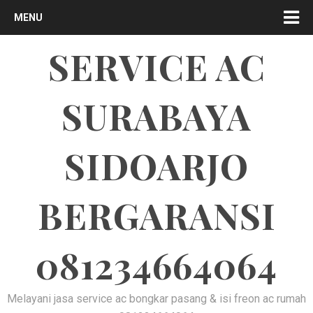
MENU
SERVICE AC
SURABAYA
SIDOARJO
BERGARANSI
081234664064
Melayani jasa service ac bongkar pasang & isi freon ac rumah